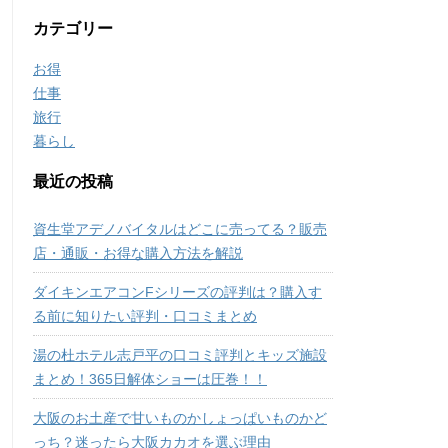
カテゴリー
お得
仕事
旅行
暮らし
最近の投稿
資生堂アデノバイタルはどこに売ってる？販売
店・通販・お得な購入方法を解説
ダイキンエアコンFシリーズの評判は？購入す
る前に知りたい評判・口コミまとめ
湯の杜ホテル志戸平の口コミ評判とキッズ施設
まとめ！365日解体ショーは圧巻！！
大阪のお土産で甘いものかしょっぱいものかど
っち？迷ったら大阪カカオを選ぶ理由